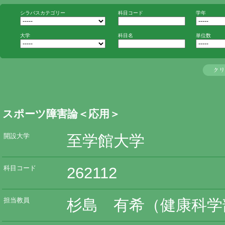
シラバスカテゴリー
科目コード
学年
大学
科目名
単位数
スポーツ障害論＜応用＞
至学館大学
開設大学
262112
科目コード
杉島 有希（健康科学
担当教員