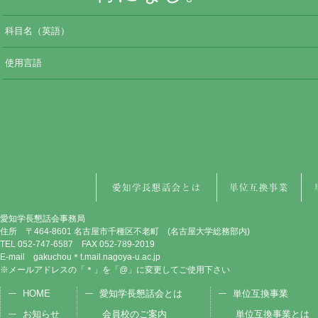
科目名（英語）
使用言語
愛知学長懇話会事務局
住所 〒464-8601 名古屋市千種区不老町 (名古屋大学総務部内)
TEL 052-747-6587 FAX 052-789-2019
E-mail gakuchou＊t.mail.nagoya-u.ac.jp
※メールアドレスの「＊」を「@」に変更してご使用下さい
HOME
愛知学長懇話会とは
単位互換事業
お知らせ
会員校のご案内
単位互換事業とは